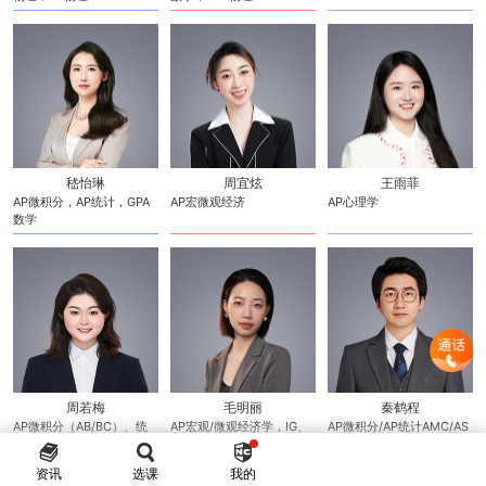
嵇怡琳
周宜炫
王雨菲
AP微积分，AP统计，GPA
AP宏微观经济
AP心理学
数学
周若梅
毛明丽
秦鹤程
AP微积分（AB/BC）、统
AP宏观/微观经济学，IG、
AP微积分/AP统计AMC/AS
计学、GPA
GPA经济学，数学
数学
资讯
选课
我的