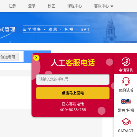
注册
登录
校区
课程中心
客服中心
400-8088-788
搜索
新航道考研
X
人工
客服电话
电话咨询
预约试听
点击马上回电
官方客服电话
400-8088-788
雅思/托福
SAT/ACT