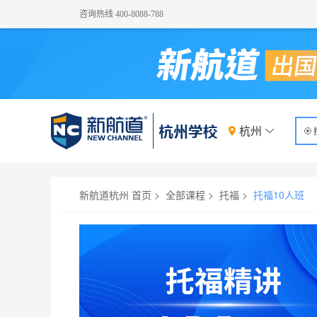
咨询热线 400-8088-788
杭州
14280
托福精讲4.5-5分小班
新航道杭州 首页
>
全部课程
>
托福
>
托福10人班
上课时间