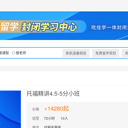
获取验证码
请妥善保存您的密码
3.请使用其他账号登录
4.请联系官方客服
登录
登录
下一步
立即登录
知道了
提交预约
保存新密码
密码登录
验证码登录
收不到验证码?
忘记密码?
为了确保您的帐号安全
收不到验证码?
请勿将帐号信息提供给他人/机构
忘记密码?
首次登录自动注册
搜课程
搜老师
新航道暑假班
免费留学规划
托福精讲4.5-5分小班
14280起
价格
班型
72小时
10人
赠送
代报名服务