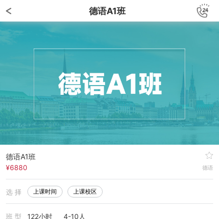
德语A1班
德语A1班
¥6880
德语
选 择
上课时间
上课校区
班 型
122小时
4-10人